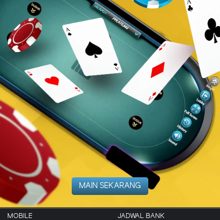
MAIN SEKARANG
MOBILE
JADWAL BANK